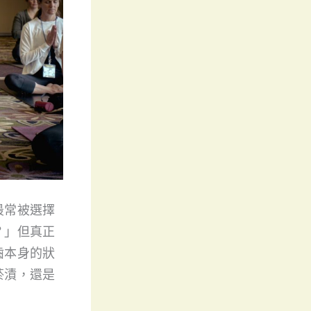
最常被選擇
？」但真正
齒本身的狀
菸漬，還是