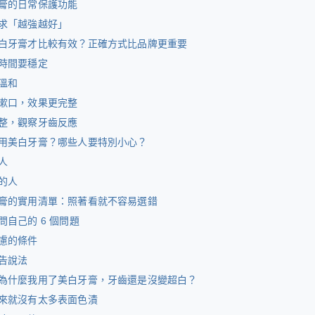
膏的日常保護功能
求「越強越好」
白牙膏才比較有效？正確方式比品牌更重要
時間要穩定
溫和
漱口，效果更完整
整，觀察牙齒反應
用美白牙膏？哪些人要特別小心？
人
的人
膏的實用清單：照著看就不容易選錯
問自己的 6 個問題
慮的條件
告說法
為什麼我用了美白牙膏，牙齒還是沒變超白？
來就沒有太多表面色漬