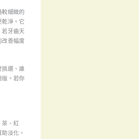
過較細緻的
更乾淨。它
。若牙齒天
的改善幅度
麼挑選、誰
用版。若你
、茶、紅
幫助淡化。