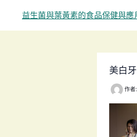
跳
至
益生菌與葉黃素的食品保健與應
主
要
內
容
美白牙
作者