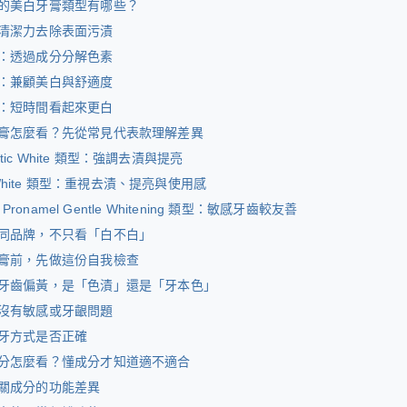
的美白牙膏類型有哪些？
清潔力去除表面污漬
：透過成分分解色素
：兼顧美白與舒適度
：短時間看起來更白
膏怎麼看？先從常見代表款理解差異
Optic White 類型：強調去漬與提亮
D White 類型：重視去漬、提亮與使用感
e Pronamel Gentle Whitening 類型：敏感牙齒較友善
同品牌，不只看「白不白」
膏前，先做這份自我檢查
牙齒偏黃，是「色漬」還是「牙本色」
沒有敏感或牙齦問題
牙方式是否正確
分怎麼看？懂成分才知道適不適合
關成分的功能差異