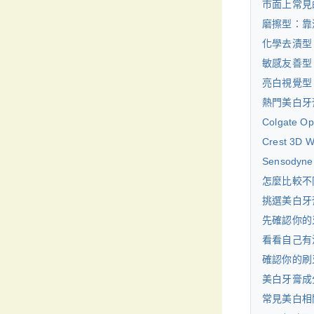
市面上常見
磨擦型：靠
化學去漬型
敏感友善型
亮白視覺型
熱門美白牙
Colgate 
Crest 3
Sensodyn
怎麼比較不
挑選美白牙
先確認你的
看看自己有
確認你的刷
美白牙膏成
常見美白相