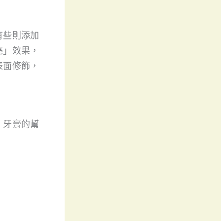
有些則添加
亮」效果，
表面修飾，
，牙膏的幫