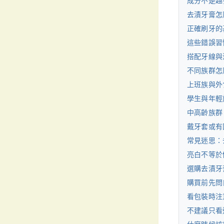
成分不是越
去漬牙膏怎
正確刷牙的
這些錯誤習
搭配牙線與
不同族群怎
上班族與外
學生與年輕
中高齡族群
戴牙套或有
常見迷思：
亮白不等於
選購去漬牙
購買前先問
看包裝時注
不建議只看