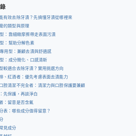
錄
能有效去除牙漬？先搞懂牙漬從哪裡來
膏的類型與原理
研磨型：靠細緻摩擦帶走表面污漬
淨白型：幫助分解色素
牙齒專用型：兼顧去漬與舒適感
訴求型：成分簡化、口感清新
型較適合去除牙漬？實用挑選方向
啡、紅酒者：優先考慮表面去漬能力
口腔清潔不完全者：清潔力與口腔保護要兼顧
：先保護，再談淨白
者：留意是否含氟
分表：哪些成分值得留意？
分
常見成分