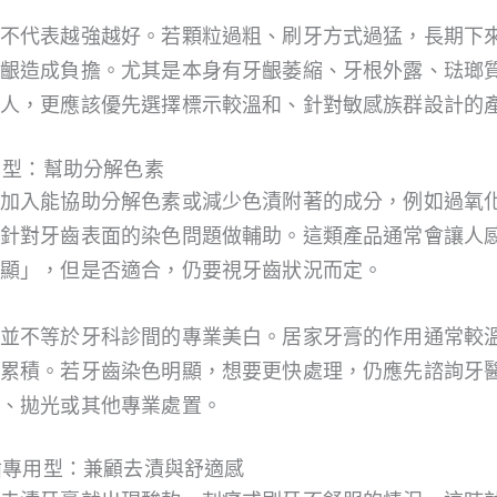
不代表越強越好。若顆粒過粗、刷牙方式過猛，長期下
齦造成負擔。尤其是本身有牙齦萎縮、牙根外露、琺瑯
人，更應該優先選擇標示較溫和、針對敏感族群設計的
淨白型：幫助分解色素
加入能協助分解色素或減少色漬附著的成分，例如過氧
針對牙齒表面的染色問題做輔助。這類產品通常會讓人
顯」，但是否適合，仍要視牙齒狀況而定。
並不等於牙科診間的專業美白。居家牙膏的作用通常較
累積。若牙齒染色明顯，想要更快處理，仍應先諮詢牙
、拋光或其他專業處置。
牙齒專用型：兼顧去漬與舒適感