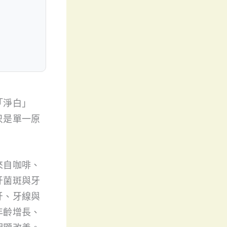
「淨白」
只是單一原
來自咖啡、
牙菌斑與牙
牙、牙線與
年齡增長、