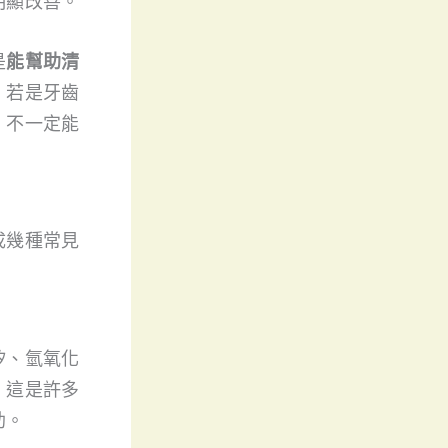
明顯改善。
是
能幫助清
。若是牙齒
，不一定能
成幾種常見
矽、氫氧化
。這是許多
助。