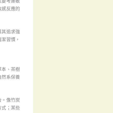
就要考慮敏
敏感反應的
與其追求強
清潔習慣，
草本、茶樹
自然系保養
合。像竹炭
方式；某些