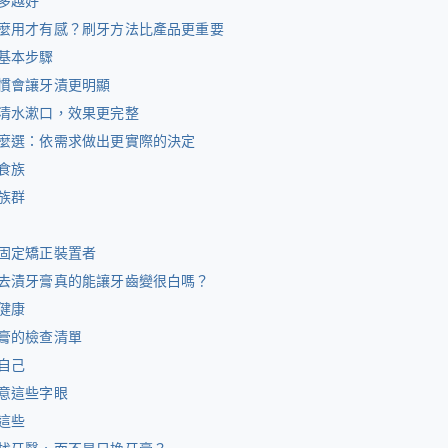
多越好
麼用才有感？刷牙方法比產品更重要
基本步驟
慣會讓牙漬更明顯
清水漱口，效果更完整
麼選：依需求做出更實際的決定
食族
族群
固定矯正裝置者
去漬牙膏真的能讓牙齒變很白嗎？
健康
膏的檢查清單
自己
意這些字眼
這些