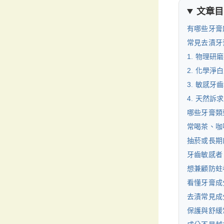
文章目
有哪些牙膏
常見去漬牙
1. 物理
2. 化學
3. 敏感
4. 天然
哪些牙膏類
常喝茶、咖
抽菸或長期
牙齒敏感者
想兼顧防蛀
看懂牙膏成
去漬常見成
保護與舒緩