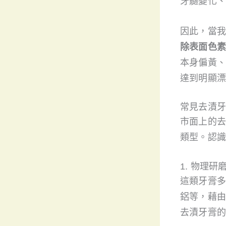
牙髓變化、
因此，當我
除表面色素
本身偏黃、
達到明顯漂
常見去漬牙
市面上的去
類型。認識
1. 物理
這類牙膏多
鋁等，藉由
去漬牙膏的