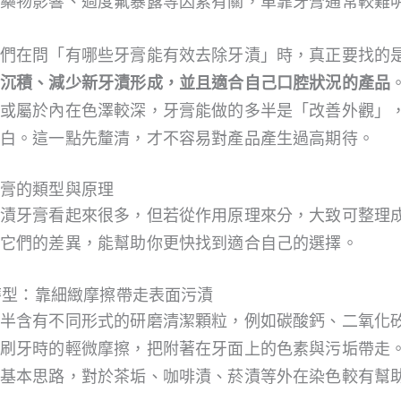
藥物影響、過度氟暴露等因素有關，單靠牙膏通常較難
們在問「有哪些牙膏能有效去除牙漬」時，真正要找的
沉積、減少新牙漬形成，並且適合自己口腔狀況的產品
或屬於內在色澤較深，牙膏能做的多半是「改善外觀」
白。這一點先釐清，才不容易對產品產生過高期待。
膏的類型與原理
漬牙膏看起來很多，但若從作用原理來分，大致可整理
它們的差異，能幫助你更快找到適合自己的選擇。
研磨型：靠細緻摩擦帶走表面污漬
半含有不同形式的研磨清潔顆粒，例如碳酸鈣、二氧化
刷牙時的輕微摩擦，把附著在牙面上的色素與污垢帶走
基本思路，對於茶垢、咖啡漬、菸漬等外在染色較有幫