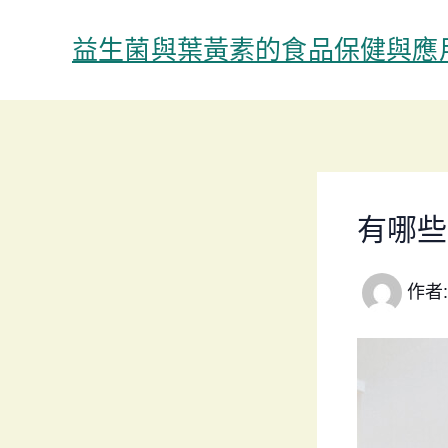
跳
至
益生菌與葉黃素的食品保健與應
主
要
內
容
有哪些
作者