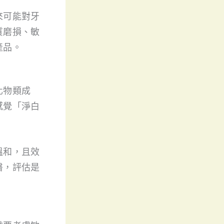
來可能對牙
質磨損、敏
產品。
化物類成
感覺「淨白
溫和，且效
醫，評估是