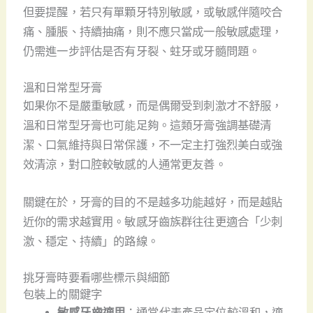
但要提醒，若只有單顆牙特別敏感，或敏感伴隨咬合
痛、腫脹、持續抽痛，則不應只當成一般敏感處理，
仍需進一步評估是否有牙裂、蛀牙或牙髓問題。
溫和日常型牙膏
如果你不是嚴重敏感，而是偶爾受到刺激才不舒服，
溫和日常型牙膏也可能足夠。這類牙膏強調基礎清
潔、口氣維持與日常保護，不一定主打強烈美白或強
效清涼，對口腔較敏感的人通常更友善。
關鍵在於，牙膏的目的不是越多功能越好，而是越貼
近你的需求越實用。敏感牙齒族群往往更適合「少刺
激、穩定、持續」的路線。
挑牙膏時要看哪些標示與細節
包裝上的關鍵字
敏感牙齒適用
：通常代表產品定位較溫和，適