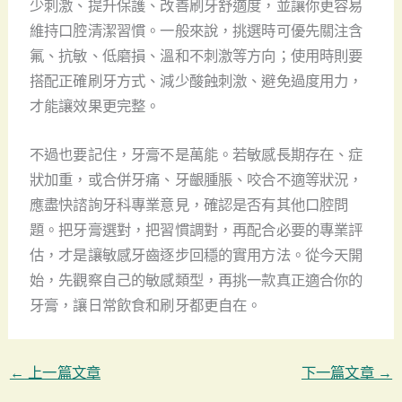
少刺激、提升保護、改善刷牙舒適度，並讓你更容易
維持口腔清潔習慣。一般來說，挑選時可優先關注含
氟、抗敏、低磨損、溫和不刺激等方向；使用時則要
搭配正確刷牙方式、減少酸蝕刺激、避免過度用力，
才能讓效果更完整。
不過也要記住，牙膏不是萬能。若敏感長期存在、症
狀加重，或合併牙痛、牙齦腫脹、咬合不適等狀況，
應盡快諮詢牙科專業意見，確認是否有其他口腔問
題。把牙膏選對，把習慣調對，再配合必要的專業評
估，才是讓敏感牙齒逐步回穩的實用方法。從今天開
始，先觀察自己的敏感類型，再挑一款真正適合你的
牙膏，讓日常飲食和刷牙都更自在。
←
上一篇文章
下一篇文章
→