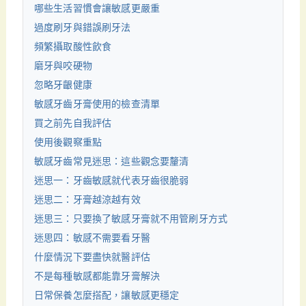
哪些生活習慣會讓敏感更嚴重
過度刷牙與錯誤刷牙法
頻繁攝取酸性飲食
磨牙與咬硬物
忽略牙齦健康
敏感牙齒牙膏使用的檢查清單
買之前先自我評估
使用後觀察重點
敏感牙齒常見迷思：這些觀念要釐清
迷思一：牙齒敏感就代表牙齒很脆弱
迷思二：牙膏越涼越有效
迷思三：只要換了敏感牙膏就不用管刷牙方式
迷思四：敏感不需要看牙醫
什麼情況下要盡快就醫評估
不是每種敏感都能靠牙膏解決
日常保養怎麼搭配，讓敏感更穩定