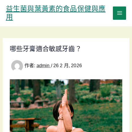
跳
益生菌與葉黃素的食品保健與應
至
用
主
要
內
容
哪些牙膏適合敏感牙齒？
作者:
admin
/
26 2 月, 2026