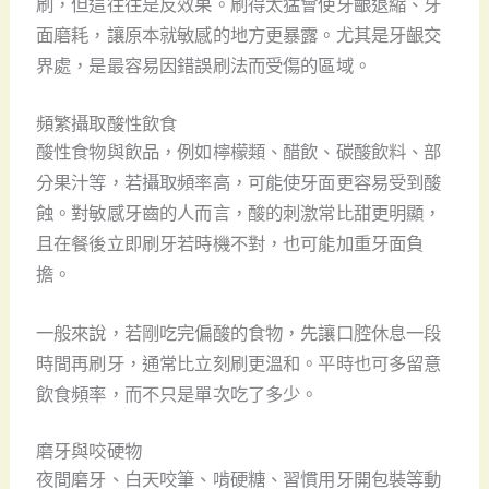
刷，但這往往是反效果。刷得太猛會使牙齦退縮、牙
面磨耗，讓原本就敏感的地方更暴露。尤其是牙齦交
界處，是最容易因錯誤刷法而受傷的區域。
頻繁攝取酸性飲食
酸性食物與飲品，例如檸檬類、醋飲、碳酸飲料、部
分果汁等，若攝取頻率高，可能使牙面更容易受到酸
蝕。對敏感牙齒的人而言，酸的刺激常比甜更明顯，
且在餐後立即刷牙若時機不對，也可能加重牙面負
擔。
一般來說，若剛吃完偏酸的食物，先讓口腔休息一段
時間再刷牙，通常比立刻刷更溫和。平時也可多留意
飲食頻率，而不只是單次吃了多少。
磨牙與咬硬物
夜間磨牙、白天咬筆、啃硬糖、習慣用牙開包裝等動