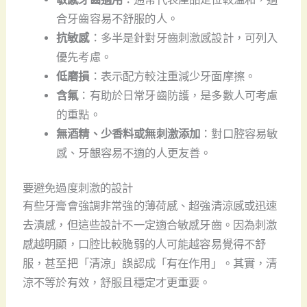
合牙齒容易不舒服的人。
抗敏感
：多半是針對牙齒刺激感設計，可列入
優先考慮。
低磨損
：表示配方較注重減少牙面摩擦。
含氟
：有助於日常牙齒防護，是多數人可考慮
的重點。
無酒精、少香料或無刺激添加
：對口腔容易敏
感、牙齦容易不適的人更友善。
要避免過度刺激的設計
有些牙膏會強調非常強的薄荷感、超強清涼感或迅速
去漬感，但這些設計不一定適合敏感牙齒。因為刺激
感越明顯，口腔比較脆弱的人可能越容易覺得不舒
服，甚至把「清涼」誤認成「有在作用」。其實，清
涼不等於有效，舒服且穩定才更重要。