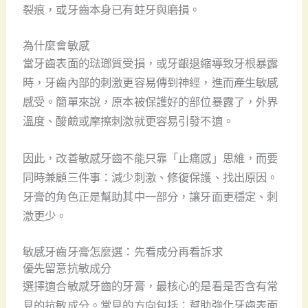
裂痕，或牙齒本身已有蛀牙與磨損。
為什麼會敏感
當牙齒表面的琺瑯質受損，或牙齦退縮導致牙根暴露
時，牙齒內部的刺激更容易傳到神經，進而產生敏感
感受。簡單來說，原本被保護好的部位暴露了，外界
溫度、酸鹼或摩擦刺激就更容易引發不適。
因此，改善敏感牙齒不能只靠「止痛感」思維，而要
同時兼顧三件事：減少刺激、修復保護、找出原因。
牙膏的角色正是幫助其中一部分，讓牙面更穩定、刺
激更少。
敏感牙齒牙膏怎麼選：先看成分再看訴求
優先留意抗敏成分
選擇適合敏感牙齒的牙膏，最核心的是看是否含有常
見的抗敏成分。常見的方向包括：幫助強化牙齒表面