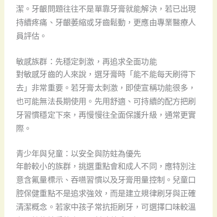
潔。牙齦問題往往不是單靠牙膏就能解決，若已出現
持續疼痛、牙齦萎縮或牙齒鬆動，更應由專業醫療人
員評估。
敏感族群：先穩定刺激，再追求全面功能
對敏感牙齒的人來說，選牙膏時「能不能每天刷得下
去」非常重要。若牙膏太刺激，即使宣稱功能很多，
也可能無法長期使用。先用舒適、可持續的配方把刷
牙習慣穩定下來，再慢慢往全面保護升級，通常更實
際。
青少年與兒童：以安全與防蛀為優先
年齡較小的族群，挑選重點會和成人不同，應特別注
意含氟量標示、吞嚥習慣以及牙膏用量控制。兒童口
腔保健重點不是追求強效，而是建立規律刷牙與正確
清潔概念。若家中孩子常抗拒刷牙，可選擇口味較溫