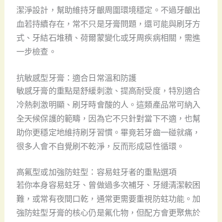
潔淨設計，幫助維持牙齦周圍環境穩定。不過牙齦出
血若持續存在，常不只是牙膏問題，還可能與刷牙方
式、牙結石堆積、荷爾蒙變化或牙周疾病相關，需進
一步檢查。
抗敏感型牙膏：適合日常溫和防護
敏感牙膏的重點是舒緩刺激、提高耐受度，特別適合
冷熱刺激明顯、刷牙時會酸的人。這類產品常可納入
全天候保護的範疇，因為它不只針對當下不適，也幫
助你更穩定地維持刷牙習慣。畢竟若牙齒一碰就痛，
很多人會不自覺刷不乾淨，反而形成惡性循環。
高氟型或加強防蛀型：容易蛀牙者的重點選項
若你本身容易蛀牙、曾做過多次補牙、牙縫清潔較困
難，或常有夜間口乾，通常更需要重視防蛀功能。加
強防蛀型牙膏的核心仍是氟化物，但配方會更聚焦於