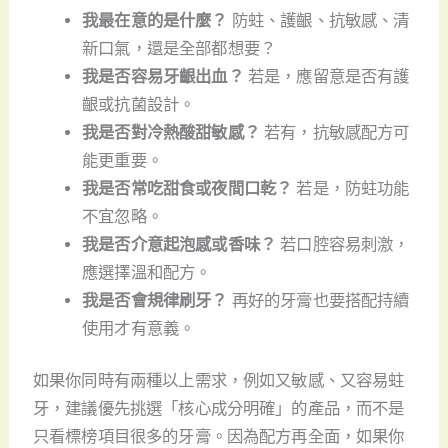
我最在意的是什麼？
防蛀、護齦、抗敏感、清
新口氣，還是全部都想要？
我是否容易牙齦出血？
若是，應留意是否有護
齦或抗菌設計。
我是否對冷熱酸甜敏感？
若有，抗敏感配方可
能更重要。
我是否常吃甜食或夜間口乾？
若是，防蛀功能
不宜忽略。
我是否介意起泡感或香味？
若口腔容易刺激，
應選擇溫和配方。
我是否會規律刷牙？
再好的牙膏也要搭配持續
使用才有意義。
如果你同時有兩種以上需求，例如又敏感、又容易蛀
牙，建議優先挑選「核心成分明確」的產品，而不是
只看標榜項目很多的牙膏。因為配方再全面，如果你