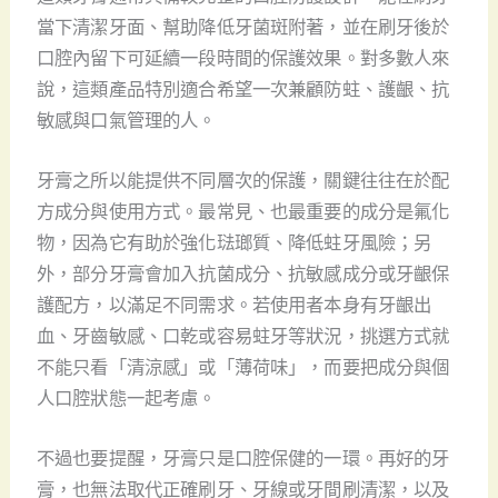
當下清潔牙面、幫助降低牙菌斑附著，並在刷牙後於
口腔內留下可延續一段時間的保護效果。對多數人來
說，這類產品特別適合希望一次兼顧防蛀、護齦、抗
敏感與口氣管理的人。
牙膏之所以能提供不同層次的保護，關鍵往往在於配
方成分與使用方式。最常見、也最重要的成分是氟化
物，因為它有助於強化琺瑯質、降低蛀牙風險；另
外，部分牙膏會加入抗菌成分、抗敏感成分或牙齦保
護配方，以滿足不同需求。若使用者本身有牙齦出
血、牙齒敏感、口乾或容易蛀牙等狀況，挑選方式就
不能只看「清涼感」或「薄荷味」，而要把成分與個
人口腔狀態一起考慮。
不過也要提醒，牙膏只是口腔保健的一環。再好的牙
膏，也無法取代正確刷牙、牙線或牙間刷清潔，以及