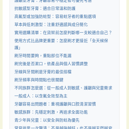
護齦型牙膏：牙齦容易不穩定者可優先考慮
抗敏感型牙膏：適合日常溫和防護
高氟型或加強防蛀型：容易蛀牙者的重點選項
草本與低刺激型：注重舒適感與成分簡化
實用選購清單：在貨架前怎麼判斷哪一支較適合自己？
使用方式比品牌更重要：怎麼刷才更接近「全天候保
護」
刷牙時間要夠，重點部位不能漏
刷完後是否漱口，依產品與個人習慣調整
牙線與牙間刷是牙膏的最佳搭檔
刷牙頻率與時間點也很關鍵
不同族群怎麼選：從一般成人到敏感、護齦與兒童需求
一般成人：以含氟全效型為主
牙齦容易出問題者：重視護齦與口腔清潔習慣
敏感族群：先穩定刺激，再追求全面功能
青少年與兒童：以安全與防蛀為優先
常見迷思一次釐清：不是越強越好，也不是越天然越安