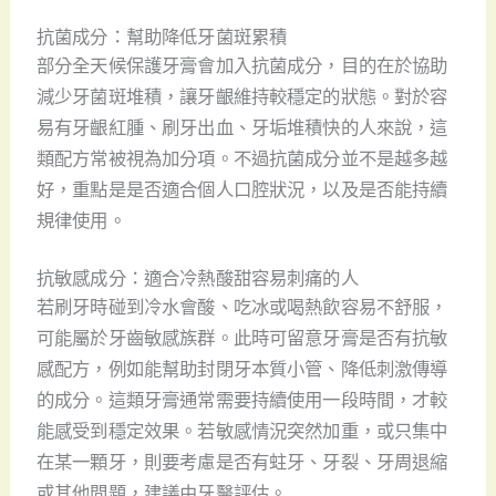
抗菌成分：幫助降低牙菌斑累積
部分全天候保護牙膏會加入抗菌成分，目的在於協助
減少牙菌斑堆積，讓牙齦維持較穩定的狀態。對於容
易有牙齦紅腫、刷牙出血、牙垢堆積快的人來說，這
類配方常被視為加分項。不過抗菌成分並不是越多越
好，重點是是否適合個人口腔狀況，以及是否能持續
規律使用。
抗敏感成分：適合冷熱酸甜容易刺痛的人
若刷牙時碰到冷水會酸、吃冰或喝熱飲容易不舒服，
可能屬於牙齒敏感族群。此時可留意牙膏是否有抗敏
感配方，例如能幫助封閉牙本質小管、降低刺激傳導
的成分。這類牙膏通常需要持續使用一段時間，才較
能感受到穩定效果。若敏感情況突然加重，或只集中
在某一顆牙，則要考慮是否有蛀牙、牙裂、牙周退縮
或其他問題，建議由牙醫評估。