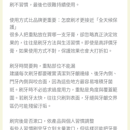
刷不習慣，最後也很難持續使用。
使用方式比品牌更重要：怎麼刷才更接近「全天候保
護」
很多人把重點放在買哪一支牙膏，卻忽略真正決定效
果的，往往是刷牙方法與生活習慣。即使是高評價牙
膏，如果使用方式不對，保護效果也會大打折扣。
刷牙時間要夠，重點部位不能漏
建議每次刷牙都要確實清潔到牙齦邊緣、後牙內側、
門牙內側與咬合面，因為這些地方最容易堆積牙菌
斑。刷牙時不必追求過度用力，重點是角度與覆蓋範
圍。若刷牙太快，往往只刷到表面，牙縫與牙齦交界
區仍可能殘留汙垢。
刷完後是否漱口，依產品與個人習慣調整
有些人習慣刷完牙立刻大量漱口，但這樣可能把牙膏