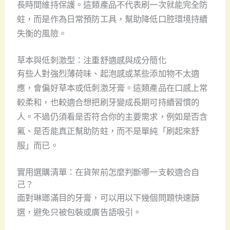
長時間維持保護。這類產品不代表刷一次就能完全防
蛀，而是作為日常預防工具，幫助降低口腔環境持續
失衡的風險。
草本與低刺激型：注重舒適感與成分簡化
有些人對強烈薄荷味、起泡感或某些添加物不太適
應，會偏好草本或低刺激牙膏。這類產品在口感上常
較柔和，也較適合想把刷牙變成長期可持續習慣的
人。不過仍須看是否符合你的主要需求，例如是否含
氟、是否能真正幫助防蛀，而不是單純「刷起來舒
服」而已。
實用選購清單：在貨架前怎麼判斷哪一支較適合自
己？
面對琳瑯滿目的牙膏，可以用以下幾個問題快速篩
選，避免只被包裝或廣告語吸引。