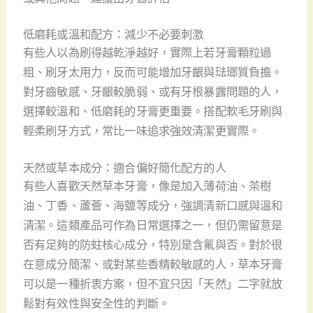
低磨耗或溫和配方：減少不必要刺激
有些人以為刷得越乾淨越好，實際上若牙膏顆粒過
粗、刷牙太用力，反而可能增加牙齦與琺瑯質負擔。
對牙齒敏感、牙齦較脆弱、或有牙根暴露問題的人，
選擇較溫和、低磨耗的牙膏更重要。搭配軟毛牙刷與
輕柔刷牙方式，常比一味追求強效清潔更實際。
天然或草本成分：適合偏好簡化配方的人
有些人喜歡天然草本牙膏，像是加入薄荷油、茶樹
油、丁香、蘆薈、海鹽等成分，強調清新口感與溫和
清潔。這類產品可作為日常選擇之一，但仍需留意是
否有足夠的防蛀核心成分，特別是含氟與否。對於很
在意成分簡潔、或對某些香精較敏感的人，草本牙膏
可以是一種折衷方案，但不宜只因「天然」二字就放
鬆對有效性與安全性的判斷。