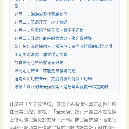
全
迷思一：泡泡越多代表越乾淨
迷思二：天然牙膏一定比較好
迷思三：只要用了好牙膏，就不用牙線
迷思四：牙齦出血是刷太大力，換牙膏就好
如何把牙膏選擇融入日常保健：建立可持續的口腔習慣
固定早晚清潔，建立穩定節奏
飲食搭配也會影響牙膏效果
搭配定期檢查，才能更早發現問題
選購與使用檢查表：買前買後都能派上用場
結語：真正的全天候保護，是牙膏與習慣一起完成的
什麼是「全天候保護」牙膏？先看懂它真正能做什麼
在日常口腔保健裡，「全天候保護」牙膏並不是指擦
上後就能完全免於蛀牙、牙周病或口氣問題，而是指
這類牙膏通常具備較完整的口腔防護設計，能在刷牙