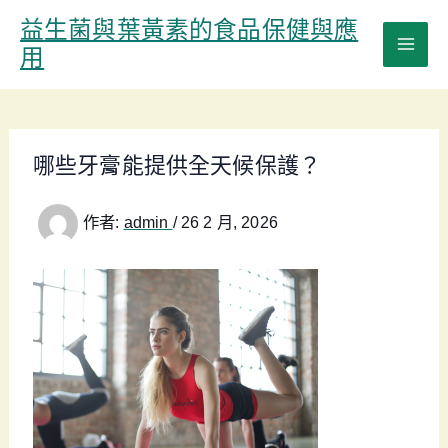
跳
益生菌與葉黃素的食品保健與應
至
用
主
要
內
容
哪些牙膏能提供全天候保護？
作者:
admin
/
26 2 月, 2026