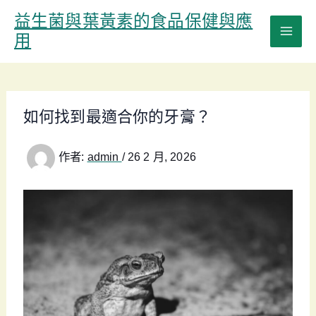
跳
益生菌與葉黃素的食品保健與應
至
用
主
要
內
容
如何找到最適合你的牙膏？
作者:
admin
/
26 2 月, 2026