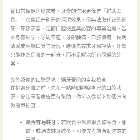
從日常保健角度來看，牙膏的作用更像是「輔助工
具」：它能提升刷牙的清潔效果，但無法取代正確刷
牙、牙線清潔、定期口腔檢查與必要的專業治療。若
本身有蛀牙、牙周不適、牙齦腫痛、口腔潰瘍、長期
敏感或明顯口臭等情況，應優先尋求牙醫評估，牙膏
只能作為保養的一部分，而不是解決所有問題的答
案。
先確認你的口腔需求：選牙膏前的自我檢查
在挑選牙膏之前，先花一點時間觀察自己的口腔狀
況，會比單看廣告更有幫助。你可以從以下幾個方向
做簡單檢查：
是否容易蛀牙
：若飲食中常攝取含糖零食、甜
飲，或過去蛀牙較多，可優先考慮有助防蛀的
牙膏。