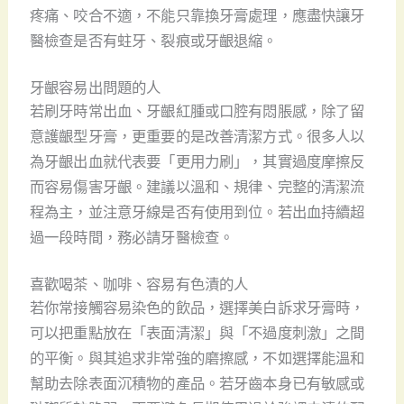
疼痛、咬合不適，不能只靠換牙膏處理，應盡快讓牙
醫檢查是否有蛀牙、裂痕或牙齦退縮。
牙齦容易出問題的人
若刷牙時常出血、牙齦紅腫或口腔有悶脹感，除了留
意護齦型牙膏，更重要的是改善清潔方式。很多人以
為牙齦出血就代表要「更用力刷」，其實過度摩擦反
而容易傷害牙齦。建議以溫和、規律、完整的清潔流
程為主，並注意牙線是否有使用到位。若出血持續超
過一段時間，務必請牙醫檢查。
喜歡喝茶、咖啡、容易有色漬的人
若你常接觸容易染色的飲品，選擇美白訴求牙膏時，
可以把重點放在「表面清潔」與「不過度刺激」之間
的平衡。與其追求非常強的磨擦感，不如選擇能溫和
幫助去除表面沉積物的產品。若牙齒本身已有敏感或