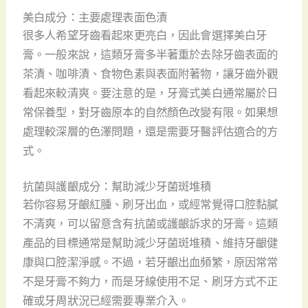
美白成分：主要處理表面色漬
很多人希望牙齒看起來更亮白，因此會選擇美白牙
膏。一般來說，這類牙膏多半著重於去除牙齒表面的
茶漬、咖啡漬、食物色素與表面附著物，讓牙齒外觀
看起來較清爽。要注意的是，牙膏式美白通常屬於日
常保養型，對牙齒原本的自然顏色改變有限。如果想
處理較深層的色澤問題，還是需要牙醫評估適合的方
式。
抗菌與護齦成分：幫助減少牙菌斑堆積
若你容易牙齦紅腫、刷牙出血，或經常覺得口腔黏膩
不清爽，可以留意含有抗菌或護齦訴求的牙膏。這類
產品的目標通常是幫助減少牙菌斑堆積、維持牙齦健
康與口腔潔淨感。不過，若牙齦出血頻繁，原因常常
不是牙膏不夠力，而是牙線使用不足、刷牙方式不正
確或牙周狀況已經需要專業介入。