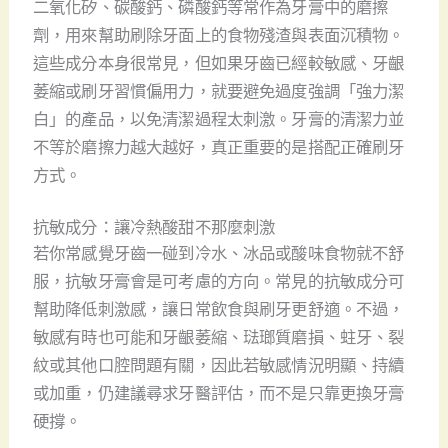
二氧化矽、碳酸鈣、磷酸鈣等常作為牙膏中的磨擦
劑，用來幫助刷除牙面上的食物殘渣與表面沉積物。
這些成分本身很常見，但如果牙齒已經較敏感、牙齦
萎縮或刷牙習慣偏用力，就要避免過度強調「強力潔
白」的產品，以免清潔過程太刺激。牙膏的清潔力並
不等於磨擦力越大越好，真正重要的是搭配正確刷牙
方式。
抗敏成分：讓冷熱酸甜不那麼刺激
若你常感覺牙齒一碰到冷水、冰品或酸味食物就不舒
服，抗敏牙膏會是可考慮的方向。常見的抗敏成分可
幫助降低刺激感，讓日常飲食與刷牙更舒適。不過，
敏感有時也可能和牙齦萎縮、琺瑯質磨損、蛀牙、裂
紋或其他口腔問題有關，因此若敏感情況明顯、持續
或加重，仍建議尋求牙醫評估，而不是只靠更換牙膏
硬撐。