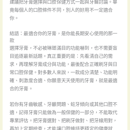
建議把牙膏選擇與口腔保健方式一起與牙醫討論。畢
竟每個人的口腔條件不同，別人的好用不一定適合
你。
結語：最適合你的牙膏，是你能長期安心使用的那一
款
選擇牙膏，不必被琳瑯滿目的功能嚇到，也不需要盲
目追逐最新話題。真正重要的是：先看清自己的需
求，再理解牙膏成分與功能，最後配合正確刷牙與日
常口腔保健。對多數人來說，一款成分清楚、功能明
確、刺激度合適、你願意天天使用的牙膏，就是最適
合的牙膏。
若你有牙齒敏感、牙齦問題、蛀牙傾向或其他口腔不
適，記得牙膏只能做為一般保健的一部分，不能取代
專業評估。把牙膏選對、把刷牙做對、把牙線用對，
再加上定期檢查，才能讓口腔維持更穩定的健康狀