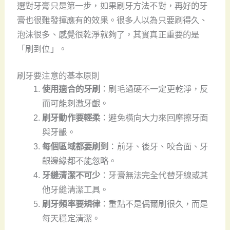
選對牙膏只是第一步，如果刷牙方法不對，再好的牙
膏也很難發揮應有的效果。很多人以為只要刷得久、
泡沫很多、感覺很乾淨就夠了，其實真正重要的是
「刷到位」。
刷牙要注意的基本原則
使用適合的牙刷
：刷毛過硬不一定更乾淨，反
而可能刺激牙齦。
刷牙動作要輕柔
：避免橫向大力來回摩擦牙面
與牙齦。
每個區域都要刷到
：前牙、後牙、咬合面、牙
齦邊緣都不能忽略。
牙縫清潔不可少
：牙膏無法完全代替牙線或其
他牙縫清潔工具。
刷牙頻率要規律
：重點不是偶爾刷很久，而是
每天穩定清潔。