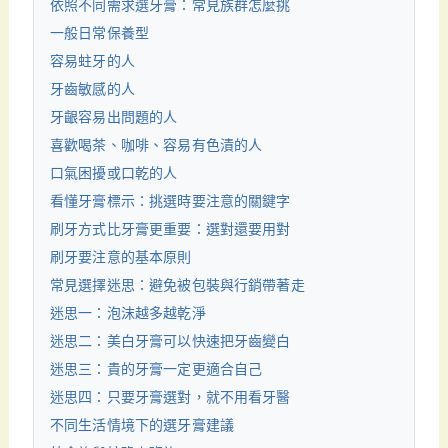
依照不同需求選牙膏：常見族群怎麼挑
一般日常保養型
容易蛀牙的人
牙齒敏感的人
牙齦容易出問題的人
喜歡喝茶、咖啡、容易有色漬的人
口氣困擾或口乾的人
看懂牙膏標示：挑選時要注意的關鍵字
刷牙方式比牙膏更重要：選對還要用對
刷牙要注意的基本原則
常見選擇迷思：避免被包裝與行銷帶著走
迷思一：泡沫越多越乾淨
迷思二：美白牙膏可以快速把牙齒變白
迷思三：貴的牙膏一定更適合自己
迷思四：只要牙膏選對，就不用看牙醫
不同生活情境下的選牙膏建議