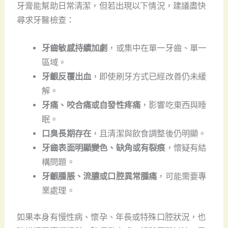
牙膏能幫助日常清潔，但若出現以下情況，建議盡快
尋求牙醫檢查：
牙齒敏感持續加劇
，或集中在單一牙齒、單一
區域。
牙齦反覆出血
，即使刷牙方式已經改善仍未緩
解。
牙痛、咬合痛或自發性疼痛
，影響吃東西與睡
眠。
口臭長期存在
，且清潔與飲食調整後仍明顯。
牙齒表面明顯變色、缺角或有裂痕
，懷疑有結
構問題。
牙齦腫脹、流膿或口腔異常腫痛
，可能需要專
業處理。
如果本身有慢性病、懷孕、年長或特殊口腔狀況，也