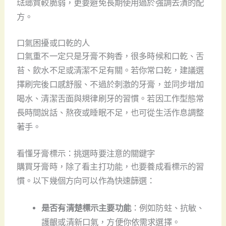
琺瑯質較脆弱，更要避免長期使用過於強調去漬的配
方。
口氣困擾或口乾的人
口氣重不一定只是牙膏不夠香，很多時候和口乾、舌
苔、飲水不足或清潔不足有關。若你常口乾，建議選
擇刷完後口感舒服、不過於刺激的牙膏，並同步增加
喝水、清潔舌面與規律刷牙的習慣。若因工作型態常
長時間說話、熬夜或睡眠不足，也可從生活作息調整
著手。
看懂牙膏標示：挑選時要注意的關鍵字
購買牙膏時，除了看主打功能，也要養成看標示的習
慣。以下幾個方向可以作為快速篩選：
是否有清楚標示主要功能
：例如防蛀、抗敏、
護齦或清新口氣，方便你依需求選擇。