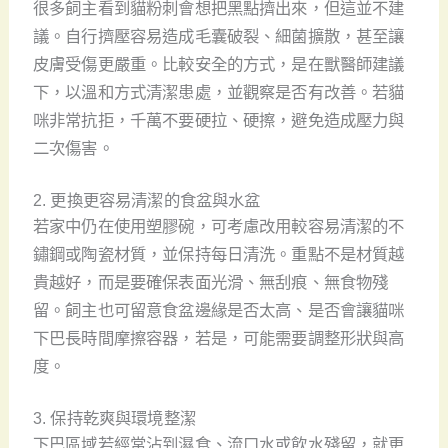
很多飼主看到貓粉刺會想把黑點擠出來，但這並不建
議。自行擠壓容易造成毛囊破裂、細菌擴散，甚至讓
皮膚受傷更嚴重。比較安全的方式，是在獸醫師建議
下，以溫和方式清潔患處，並觀察是否有改善。若貓
咪非常抗拒，千萬不要硬拉、硬擦，避免造成壓力與
二次傷害。
2. 更換更容易清潔的食盆與水盆
若家中仍在使用塑膠碗，可考慮改用較容易清潔的不
鏽鋼或陶瓷材質，並保持每日清洗。重點不是材質越
貴越好，而是要確保表面光滑、無刮痕、無食物殘
留。飼主也可留意食盆邊緣是否太高、是否會讓貓咪
下巴長時間摩擦容器，若是，可能需要調整形狀與高
度。
3. 保持乾爽與環境整潔
下巴區域若經常沾到濕食、流口水或飲水殘留，就更