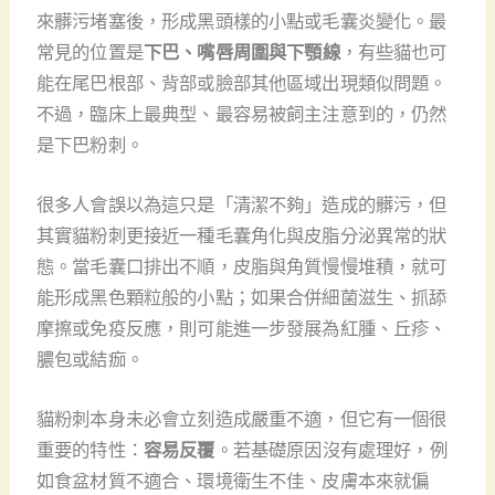
來髒污堵塞後，形成黑頭樣的小點或毛囊炎變化。最
常見的位置是
下巴、嘴唇周圍與下顎線
，有些貓也可
能在尾巴根部、背部或臉部其他區域出現類似問題。
不過，臨床上最典型、最容易被飼主注意到的，仍然
是下巴粉刺。
很多人會誤以為這只是「清潔不夠」造成的髒污，但
其實貓粉刺更接近一種毛囊角化與皮脂分泌異常的狀
態。當毛囊口排出不順，皮脂與角質慢慢堆積，就可
能形成黑色顆粒般的小點；如果合併細菌滋生、抓舔
摩擦或免疫反應，則可能進一步發展為紅腫、丘疹、
膿包或結痂。
貓粉刺本身未必會立刻造成嚴重不適，但它有一個很
重要的特性：
容易反覆
。若基礎原因沒有處理好，例
如食盆材質不適合、環境衛生不佳、皮膚本來就偏