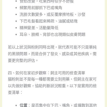
食慾改變，吃東西時似乎不舒服
頻繁用前腳抓下巴或嘴角
洗臉次數變多，或反覆摩擦地板、沙發
下巴毛髮看起來稀疏、油膩或結塊
精神變差、活動量降低
耳朵、臉頰、背部也出現類似皮膚問題
若以上狀況與粉刺同時出現，就代表可能不只是單純
的黑頭問題，而是合併了發炎、感染或其他疾病，需
要更完整的評估。
四、如何在家初步觀察：飼主可用的檢查清單
貓粉刺並不是每一種都需要立刻用藥，但飼主在家可
以先做好觀察，協助判斷狀況輕重。以下是實用的檢
查清單：
位置
：是否集中在下巴、嘴角，或擴散到其他