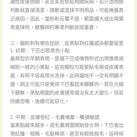
漏性皮膚問題，甚至某些免疫相關疾病。若只憑肉眼
判斷就直接清潔、擠壓或塗抹不明用品，可能掩蓋真
正病因。因此，當粉刺反覆不退、範圍擴大或出現異
常氣味時，獸醫師的專業判斷就很重要。
三、貓粉刺有哪些症狀：從黑點到紅腫感染都要留意
1. 初期：下巴出現黑色小點
最典型的早期表現，是貓下巴或嘴唇附近出現像黑胡
椒粉一樣的小黑點。這些顆粒可能緊貼毛根或皮膚表
面，有時不容易用水洗掉。此時貓咪不一定有明顯不
適，飼主可能只是覺得下巴看起來髒髒的。若在光線
下觀察，黑點周圍的皮膚通常還沒有太大變化，但若
持續忽略，後續可能惡化。
2. 中期：皮膚發紅、毛囊堵塞、觸摸敏感
當黑點越來越多，或毛囊周圍開始發炎時，下巴會出
現紅腫、粗糙、毛髮稀疏，甚至有輕微脫毛。這時候