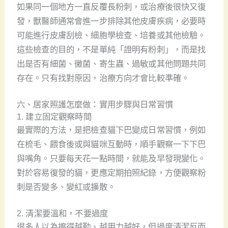
如果同一個地方一直反覆長粉刺，或治療後很快又復
發，獸醫師通常會進一步排除其他皮膚疾病，必要時
可能進行皮膚刮檢、細胞學檢查、培養或其他檢驗。
這些檢查的目的，不是單純「證明有粉刺」，而是找
出是否有細菌、黴菌、寄生蟲、過敏或其他問題共同
存在。只有找對原因，治療方向才會比較準確。
六、居家照護怎麼做：實用步驟與日常習慣
1. 建立固定觀察時間
最實際的方法，是把檢查貓下巴變成日常習慣，例如
在梳毛、餵食後或與貓咪互動時，順手觀察一下下巴
與嘴角。只要每天花一點時間，就能及早發現變化。
對於容易復發的貓，更應定期拍照紀錄，方便觀察粉
刺是否變多、變紅或擴散。
2. 清潔要溫和，不要過度
很多人以為擦得越勤、越用力越好，但過度清潔反而