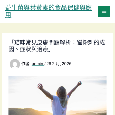
跳
益生菌與葉黃素的食品保健與應
至
用
主
要
內
容
「貓咪常見皮膚問題解析：貓粉刺的成
因、症狀與治療」
作者:
admin
/
26 2 月, 2026