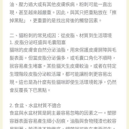
油、壓力過大或有其他皮膚疾病，粉刺可能一直出
現，甚至越來越嚴重。因此，與其只把重點放在「擦
掉黑點」，更重要的是找出背後的觸發因素。
二、貓粉刺的常見成因：從皮脂、材質到生活環境
1. 皮脂分泌旺盛與毛囊阻塞
貓咪的皮膚會自然分泌油脂，用來保護皮膚屏障與毛
髮表面。但當皮脂分泌偏多，或毛囊口角化不順時，
就容易產生堵塞。某些貓天生皮膚較油，或者在特定
生理階段皮脂分泌較活躍，都可能讓粉刺更容易出
現。這也是為什麼有些貓咪即使生活環境乾淨，仍然
會反覆長下巴黑點。
2. 食盆、水盆材質不適合
食盆與水盆材質是飼主最容易忽略的因素之一。塑膠
容器表面容易產生細小刮痕，油脂與食物殘渣也較容
易附著，若清洗不夠徹底，細菌就可能在表面滋生。