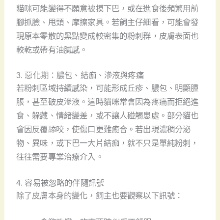
貓咪可能變得不願意被摸下巴，或在進食後頻繁用前
腳抓臉、甩頭、摩擦家具。若飼主仔細看，可能會發
現原本零散的黑點變成較密集的粉刺群，皮膚表面也
較乾或帶有油膩感。
3. 惡化期：膿包、結痂、滲液與疼痛
若粉刺區域持續感染，可能形成丘疹、膿包、明顯腫
脹，甚至破皮滲液。這時貓咪常會因為疼痛而拒絕進
食、躲藏、情緒變差，或不讓人碰觸患處。部分貓也
會因反覆舔咬，使傷口更難癒合。若出現濃稠分泌
物、異味，或下巴一大片結痂，就不只是單純粉刺，
往往需要專業治療介入。
4. 容易被忽略的伴隨訊號
除了皮膚本身的變化，飼主也要觀察以下訊號：