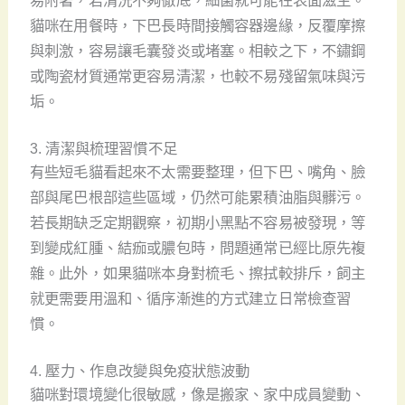
貓咪在用餐時，下巴長時間接觸容器邊緣，反覆摩擦
與刺激，容易讓毛囊發炎或堵塞。相較之下，不鏽鋼
或陶瓷材質通常更容易清潔，也較不易殘留氣味與污
垢。
3. 清潔與梳理習慣不足
有些短毛貓看起來不太需要整理，但下巴、嘴角、臉
部與尾巴根部這些區域，仍然可能累積油脂與髒污。
若長期缺乏定期觀察，初期小黑點不容易被發現，等
到變成紅腫、結痂或膿包時，問題通常已經比原先複
雜。此外，如果貓咪本身對梳毛、擦拭較排斥，飼主
就更需要用溫和、循序漸進的方式建立日常檢查習
慣。
4. 壓力、作息改變與免疫狀態波動
貓咪對環境變化很敏感，像是搬家、家中成員變動、