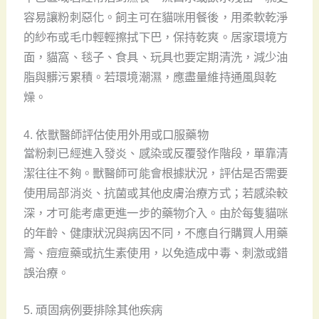
容易讓粉刺惡化。飼主可在貓咪用餐後，用柔軟乾淨
的紗布或毛巾輕輕擦拭下巴，保持乾爽。居家環境方
面，貓窩、毯子、食具、玩具也要定期清洗，減少油
脂與髒污累積。若環境潮濕，應盡量維持通風與乾
燥。
4. 依獸醫師評估使用外用或口服藥物
當粉刺已經進入發炎、感染或反覆發作階段，單靠清
潔往往不夠。獸醫師可能會根據狀況，評估是否需要
使用局部消炎、抗菌或其他皮膚治療方式；若感染較
深，才可能考慮更進一步的藥物介入。由於每隻貓咪
的年齡、健康狀況與病因不同，不應自行購買人用藥
膏、痘痘藥或抗生素使用，以免造成中毒、刺激或錯
誤治療。
5. 頑固病例要排除其他疾病