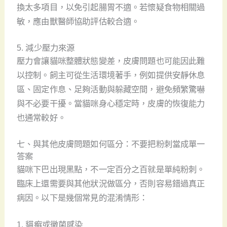
換太多項目，以免引起腸胃不適。若懷疑食物相關過
敏，應由獸醫師協助評估較合適。
5. 減少壓力來源
壓力會讓貓咪整體狀態變差，皮膚問題也可能因此難
以控制。飼主可從生活環境著手，例如提供安靜休息
區、固定作息、足夠活動與躲藏空間，避免頻繁驚嚇
與不必要干擾。當貓咪身心穩定時，皮膚的恢復能力
也通常較好。
七、與其他皮膚問題如何區分：不要把粉刺當成單一
答案
貓咪下巴出現黑點，不一定百分之百就是單純粉刺。
臨床上還需要與其他狀況做區分，否則容易錯過真正
病因。以下是幾個常見的混淆情形：
1. 貓癬或黴菌感染