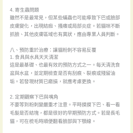
4. 寄生蟲問題
雖然不是最常見，但某些蟎蟲也可能導致下巴或臉部
皮膚變化，出現結痂、搔癢或局部炎症。若貓咪不斷
抓臉、其他皮膚區域也有異狀，應由專業人員判斷。
八、預防重於治療：讓貓粉刺不容易反覆
1. 食具與水具天天清潔
這是最基礎、也最有效的預防方式之一。每天清洗食
盆與水盆，並定期檢查是否有刮痕、裂痕或殘留油
垢。若發現材質已磨損，就應考慮更換。
2. 定期觀察下巴與嘴角
不要等到粉刺變嚴重才注意。平時摸摸下巴、看一看
毛髮是否結塊，都是很好的早期預防方式。若是長毛
貓，可在梳毛時順便翻看臉部與下顎線。