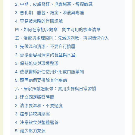
2. 中期：皮膚發紅、毛囊堵塞、觸摸敏感
3. 惡化期：膿包、結痂、滲液與疼痛
4. 容易被忽略的伴隨訊號
四、如何在家初步觀察：飼主可用的檢查清單
五、治療與處理原則：先減少刺激，再視情況介入
1. 先做溫和清潔，不要自行擠壓
2. 更換更容易清潔的食盆與水盆
3. 保持乾爽與環境整潔
4. 依獸醫師評估使用外用或口服藥物
5. 頑固病例要排除其他疾病
六、居家照護怎麼做：實用步驟與日常習慣
1. 建立固定觀察時間
2. 清潔要溫和，不要過度
3. 控制舔咬與摩擦
4. 注意飲食與整體營養
5. 減少壓力來源