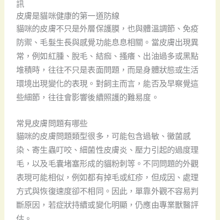
訊
皮膚是貓咪健康的第一道防線
貓咪的皮膚不只是外層保護膜，也與體溫調節、免疫
防禦、毛髮生長與感覺功能息息相關。當皮膚出現異
常，例如紅腫、脫毛、結痂、搔癢、出油過多或黑點
堆積時，往往不只是表面問題，而是身體狀態或生活
環境出現變化的表現。對飼主而言，能否及早察覺這
些細節，往往會影響後續照護的難易度。
常見皮膚問題有哪些
貓咪的皮膚問題類型很多，可能包含過敏、黴菌感
染、寄生蟲叮咬、細菌性皮膚炎、壓力引起的過度理
毛，以及毛囊堵塞形成的貓粉刺等。不同問題的外觀
表現可能相似，例如都有掉毛或紅疹，但成因、處理
方式與恢復速度卻不相同。因此，單靠外觀不容易判
斷原因，若症狀持續或變化明顯，仍應由專業獸醫評
估。