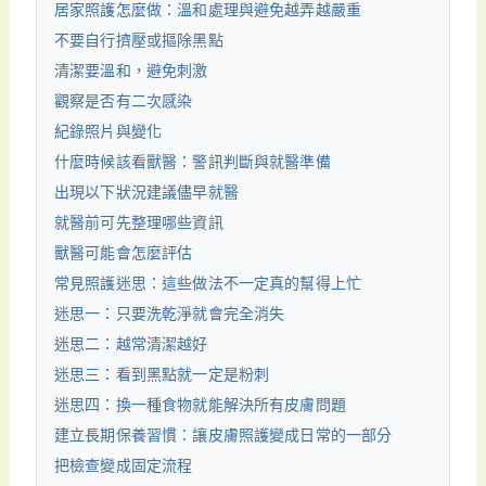
居家照護怎麼做：溫和處理與避免越弄越嚴重
不要自行擠壓或摳除黑點
清潔要溫和，避免刺激
觀察是否有二次感染
紀錄照片與變化
什麼時候該看獸醫：警訊判斷與就醫準備
出現以下狀況建議儘早就醫
就醫前可先整理哪些資訊
獸醫可能會怎麼評估
常見照護迷思：這些做法不一定真的幫得上忙
迷思一：只要洗乾淨就會完全消失
迷思二：越常清潔越好
迷思三：看到黑點就一定是粉刺
迷思四：換一種食物就能解決所有皮膚問題
建立長期保養習慣：讓皮膚照護變成日常的一部分
把檢查變成固定流程