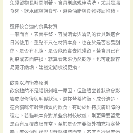
免殘留物長時間附著。食具則應規律清洗，尤其是濕
食碗、飲水碗與餵食墊，避免油脂與食物殘屑堆積。
選擇較合適的食具材質
一般而言，表面平整、容易消毒與清洗的食具較適合
日常使用。重點不只在材質本身，也在於是否容易刮
傷、是否有孔隙、是否能確實去除殘留。若食具已有
刮痕或表面磨損，就算看起來仍然乾淨，也可能較容
易藏汙納垢，建議定期檢視更換。
飲食以均衡為原則
飲食雖然不是貓粉刺唯一原因，但整體營養狀態會影
響皮膚修復與毛髮狀況。選擇營養均衡、成分清楚、
適合貓咪年齡與體質的飲食，有助於維持皮膚屏障的
穩定。若貓咪本身對某些食材較敏感，則更需要留意
是否有反覆皮膚異常。至於是否需要額外補充特定營
養，應依個別狀況與獸醫建議而定，不宜自行過度添