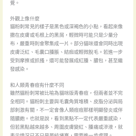
覺。
外觀上像什麼
貓粉刺常見的樣子是黑色或深褐色的小點，看起來像
撒在皮膚或毛根上的黑屑，輕微時可能只是少量分
布，嚴重時則會聚集成一片。部分貓咪還會同時出現
皮膚泛紅、毛囊口腫脹、結痂或輕微脫毛。若進一步
受到摩擦或抓搔，還可能發展成紅腫、膿包，甚至繼
發感染。
和人類青春痘有什麼不同
雖然貓粉刺常被比喻為貓咪版青春痘，但兩者並不完
全相同。貓粉刺主要與毛囊角質堆積、皮脂分泌與局
部刺激有關，不一定會像人類痘痘那樣明顯發炎或伴
隨膿皰。也就是說，看到黑點不一定代表嚴重感染，
但若黑點越來越多、周圍皮膚變紅、腫痛或滲液，就
表示情況已不只是單純堵塞，需要進一步處理。