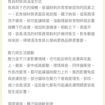
食具材質與清潔方式
食具與下巴的接觸，是貓粉刺非常常被提到的因素之
一。若食碗材質表面容易刮傷、藏汙納垢，或長期清
洗不徹底，就可能讓細菌、油脂殘留與食物碎屑反覆
接觸下巴皮膚，增加刺激機會。相較之下，表面平
滑、容易清洗的材質通常較利於維持衛生。對多數貓
咪來說，規律清洗食具比單純更換品牌更重要。
壓力與生活變動
壓力並不只會影響情緒，也可能反映在皮膚與毛髮
上。搬家、家中成員變動、環境噪音、同伴貓衝突、
作息改變等，都可能讓貓咪壓力上升，進而影響免疫
與皮膚狀態。部分貓咪在壓力下會過度理毛、抓咬、
減少自我清潔，這些變化都有可能讓皮膚問題更容易
發生或反覆。
環境潮濕、髒汙與過敏刺激