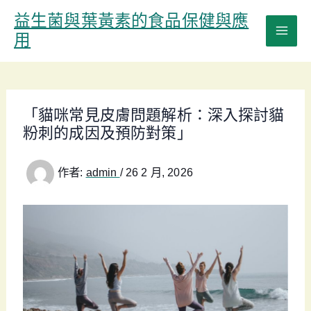
跳
益生菌與葉黃素的食品保健與應
至
用
主
要
內
容
「貓咪常見皮膚問題解析：深入探討貓
粉刺的成因及預防對策」
作者:
admin
/
26 2 月, 2026