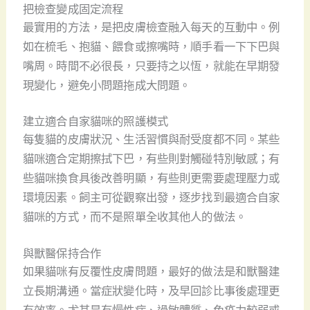
把檢查變成固定流程
最實用的方法，是把皮膚檢查融入每天的互動中。例
如在梳毛、抱貓、餵食或擦嘴時，順手看一下下巴與
嘴周。時間不必很長，只要持之以恆，就能在早期發
現變化，避免小問題拖成大問題。
建立適合自家貓咪的照護模式
每隻貓的皮膚狀況、生活習慣與耐受度都不同。某些
貓咪適合定期擦拭下巴，有些則對觸碰特別敏感；有
些貓咪換食具後改善明顯，有些則更需要處理壓力或
環境因素。飼主可從觀察出發，逐步找到最適合自家
貓咪的方式，而不是照單全收其他人的做法。
與獸醫保持合作
如果貓咪有反覆性皮膚問題，最好的做法是和獸醫建
立長期溝通。當症狀變化時，及早回診比事後處理更
有效率。尤其是有慢性病、過敏體質、免疫力較弱或