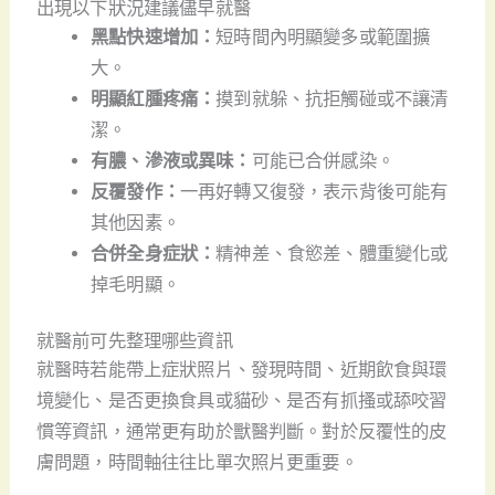
出現以下狀況建議儘早就醫
黑點快速增加：
短時間內明顯變多或範圍擴
大。
明顯紅腫疼痛：
摸到就躲、抗拒觸碰或不讓清
潔。
有膿、滲液或異味：
可能已合併感染。
反覆發作：
一再好轉又復發，表示背後可能有
其他因素。
合併全身症狀：
精神差、食慾差、體重變化或
掉毛明顯。
就醫前可先整理哪些資訊
就醫時若能帶上症狀照片、發現時間、近期飲食與環
境變化、是否更換食具或貓砂、是否有抓搔或舔咬習
慣等資訊，通常更有助於獸醫判斷。對於反覆性的皮
膚問題，時間軸往往比單次照片更重要。