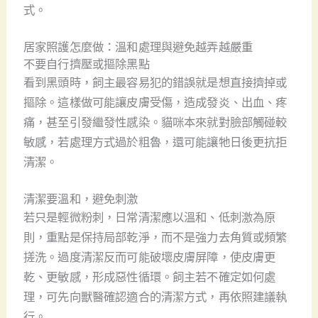
式。
居家照護怎麼做：溫和處理與避免越弄越嚴重
不要自行擠壓或摳除黑點
看到黑頭時，飼主最容易犯的錯誤就是想直接擠掉或
摳除。這樣做可能讓皮膚受傷，造成發炎、出血、疼
痛，甚至引發繼發性感染。貓咪本來就對臉部觸碰較
敏感，若處理方式過於粗魯，還可能讓牠日後更抗拒
清潔。
清潔要溫和，避免刺激
若只是輕微粉刺，日常清潔應以溫和、低刺激為原
則，重點是保持局部乾淨，而不是強力去角質或頻繁
搓洗。過度清潔反而可能破壞皮膚屏障，使皮膚更
乾、更敏感，形成惡性循環。飼主若不確定如何處
理，可先向獸醫確認適合的清潔方式，再依照建議執
行。