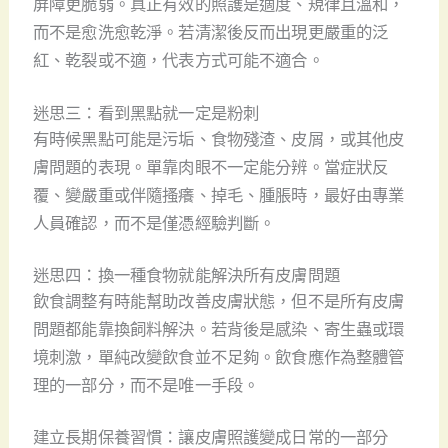
屏障更脆弱。真正有效的照護是適度、規律且溫和，
而不是愈洗愈乾淨。若清潔後反而出現更嚴重的泛
紅、乾裂或不適，代表方式可能不適合。
迷思三：看到黑點就一定是粉刺
有時候黑點可能是污垢、食物殘渣、皮屑，或其他皮
膚問題的表現。單靠肉眼不一定能分辨。當症狀反
覆、變嚴重或伴隨搔癢、掉毛、腫脹時，最好由專業
人員確認，而不是僅憑經驗判斷。
迷思四：換一種食物就能解決所有皮膚問題
飲食調整有時能幫助改善皮膚狀態，但不是所有皮膚
問題都能靠換飼料解決。若背後是感染、寄生蟲或環
境刺激，單純改變飲食並不足夠。飲食應作為整體管
理的一部分，而不是唯一手段。
建立長期保養習慣：讓皮膚照護變成日常的一部分