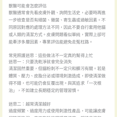
獸醫可能會怎麼評估
獸醫通常會先看皮膚外觀、詢問生活史，必要時再進
一步檢查是否有細菌、黴菌、寄生蟲或過敏因素。不
同原因對應的處理方法不同，因此不要自行套用他貓
或人類的清潔方式。皮膚問題看似單純，實際上卻可
能牽涉多層因素，專業評估能避免走冤枉路。
常見照護迷思：這些做法不一定真的幫得上忙
迷思一：只要洗乾淨就會完全消失
清潔固然重要，但貓粉刺不一定只和髒污有關。若是
體質、壓力、皮脂分泌或環境刺激造成，即使清潔做
得不錯，也可能仍會反覆出現。與其追求「一次根
治」，不如建立長期穩定的管理習慣。
迷思二：越常清潔越好
過度頻繁、過度用力或使用刺激性產品，可能讓皮膚