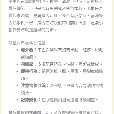
飼主可在幫貓咪梳毛、摸臉、清潔下巴時，留意以下
幾個細節：下巴是否有黑點或灰黑色顆粒、毛根是否
看起來油膩、皮膚是否泛紅、是否有小結痂、貓咪是
否頻繁抓下巴、是否在吃飯後常用前腳擦臉。這些小
動作有時就是最早的提示。
簡單的居家檢查清單
看外觀：
下巴與嘴周有沒有黑點、紅疹、脫毛
或結痂。
摸觸感：
皮膚是否粗糙、油膩、腫起或敏感。
觀察行為：
是否常抓、蹭、甩頭、用腳摩擦臉
部。
注意食後狀況：
吃完後下巴是否容易沾附食物
殘渣。
記錄變化：
症狀是偶爾出現還是持續加重。
若能每週固定觀察一次，並在發現變化時簡單記錄，