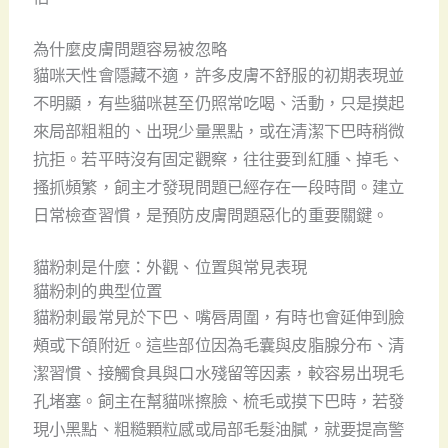
為什麼皮膚問題容易被忽略
貓咪天性會隱藏不適，許多皮膚不舒服的初期表現並
不明顯，有些貓咪甚至仍照常吃喝、活動，只是摸起
來局部粗粗的、出現少量黑點，或在清潔下巴時稍微
抗拒。若平時沒有固定觀察，往往要到紅腫、掉毛、
搔抓頻繁，飼主才發現問題已經存在一段時間。建立
日常檢查習慣，是預防皮膚問題惡化的重要關鍵。
貓粉刺是什麼：外觀、位置與常見表現
貓粉刺的典型位置
貓粉刺最常見於下巴、嘴唇周圍，有時也會延伸到臉
頰或下頜附近。這些部位因為毛囊與皮脂腺分布、清
潔習慣、接觸食具與口水殘留等因素，較容易出現毛
孔堵塞。飼主在幫貓咪擦臉、梳毛或摸下巴時，若發
現小黑點、粗糙顆粒感或局部毛髮油膩，就要提高警